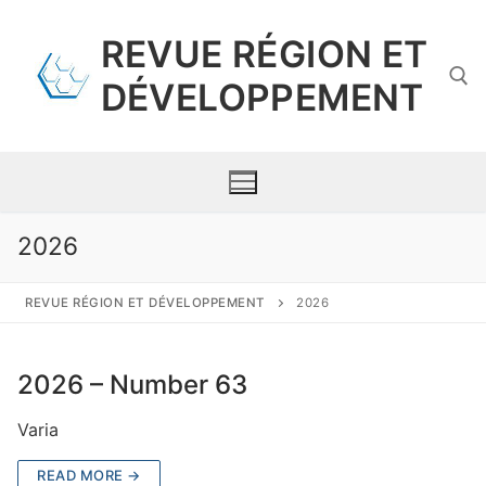
Skip
to
REVUE RÉGION ET
content
DÉVELOPPEMENT
Search for:
2026
Presentation
REVUE RÉGION ET DÉVELOPPEMENT
2026
Scientific committee
2026 – Number 63
Contents
Varia
Requirements for Submission
READ MORE →