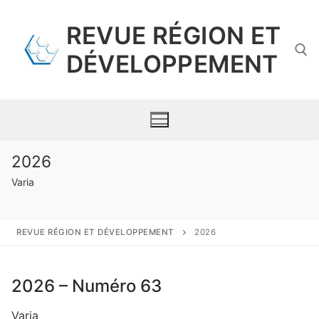
Aller
au
REVUE RÉGION ET
contenu
DÉVELOPPEMENT
Rechercher :
2026
Varia
Présentation
Comité scientifique
REVUE RÉGION ET DÉVELOPPEMENT
2026
Numéros par année
2026 – Numéro 63
Propositions de publication
Varia