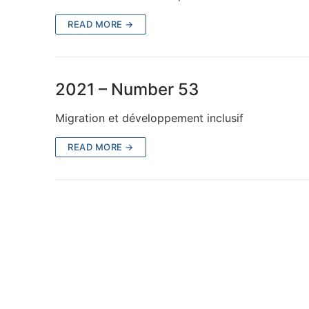
Requirements for
READ MORE →
Subscription form
Contact us
2021 – Number 53
Migration et développement inclusif
READ MORE →
Search
for: