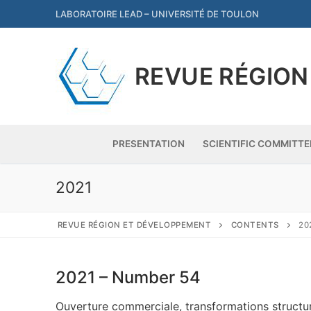
Skip
LABORATOIRE LEAD
–
UNIVERSITÉ DE TOULON
to
content
REVUE RÉGION
PRESENTATION
SCIENTIFIC COMMITTE
2021
Presentation
REVUE RÉGION ET DÉVELOPPEMENT
CONTENTS
20
Scientific commit
2021 – Number 54
Contents
Ouverture commerciale, transformations structu