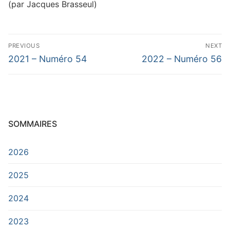
(par Jacques Brasseul)
Navigation
PREVIOUS
NEXT
de
Previous
Next
2021 – Numéro 54
2022 – Numéro 56
post:
post:
l’article
SOMMAIRES
2026
2025
2024
2023