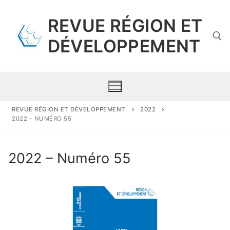
Aller
au
REVUE RÉGION ET
contenu
DÉVELOPPEMENT
Rechercher :
REVUE RÉGION ET DÉVELOPPEMENT
2022
2022 – NUMÉRO 55
Présentation
2022 – Numéro 55
Comité scientifique
Numéros par année
Propositions de publication