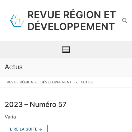
Aller
au
REVUE RÉGION ET
contenu
DÉVELOPPEMENT
Rechercher :
Actus
Présentation
REVUE RÉGION ET DÉVELOPPEMENT
ACTUS
Comité scientifique
2023 – Numéro 57
Numéros par année
Varia
Propositions de publication
LIRE LA SUITE →