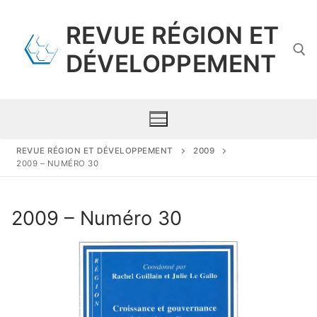
Aller
au
REVUE RÉGION ET
contenu
DÉVELOPPEMENT
Rechercher :
REVUE RÉGION ET DÉVELOPPEMENT
2009
2009 – NUMÉRO 30
Présentation
2009 – Numéro 30
Comité scientifique
Numéros par année
Propositions de publication