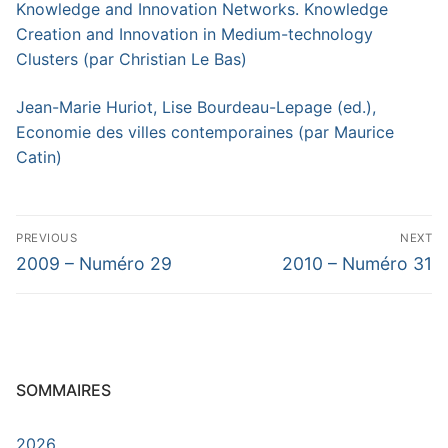
Knowledge and Innovation Networks. Knowledge
Creation and Innovation in Medium-technology
Cluster
s (par Christian Le Bas)
Jean-Marie Huriot, Lise Bourdeau-Lepage (ed.),
Economie des villes contemporaine
s (par Maurice
Catin)
Navigation
PREVIOUS
NEXT
de
Previous
Next
2009 – Numéro 29
2010 – Numéro 31
post:
post:
l’article
SOMMAIRES
2026