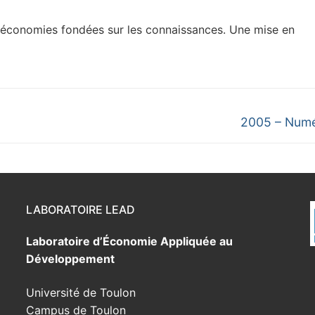
s économies fondées sur les connaissances. Une mise en
Next
2005 – Numé
post:
LABORATOIRE LEAD
Laboratoire d’Économie Appliquée au
Développement
Université de Toulon
Campus de Toulon