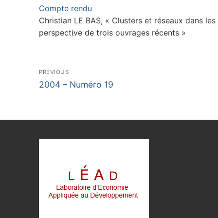
Compte rendu
Christian LE BAS, « Clusters et réseaux dans le
perspective de trois ouvrages récents »
Navigation
PREVIOUS
Previous
de
2004 – Numéro 19
post:
l’article