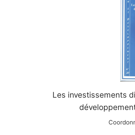
Propositions de p
Bulletin d’abonne
Contacts
Rechercher
:
Les investissements d
développement 
Coordonn