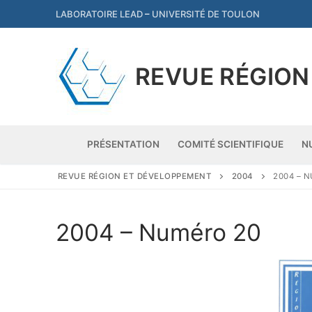
Aller
LABORATOIRE LEAD
–
UNIVERSITÉ DE TOULON
au
contenu
REVUE RÉGION
PRÉSENTATION
COMITÉ SCIENTIFIQUE
N
REVUE RÉGION ET DÉVELOPPEMENT
2004
2004 – 
Présentation
2004 – Numéro 20
Comité scientifiq
Numéros par ann