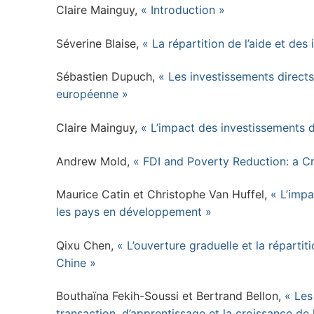
Claire Mainguy,
« Introduction »
Séverine Blaise,
« La répartition de l’aide et de
Sébastien Dupuch,
« Les investissements direct
européenne »
Claire Mainguy,
« L’impact des investissements 
Andrew Mold,
« FDI and Poverty Reduction: a Cr
Maurice Catin et Christophe Van Huffel,
« L’impa
les pays en développement »
Qixu Chen,
« L’ouverture graduelle et la réparti
Chine »
Bouthaïna Fekih-Soussi et Bertrand Bellon,
« Les
transaction, d’apprentissage et la croissance de l