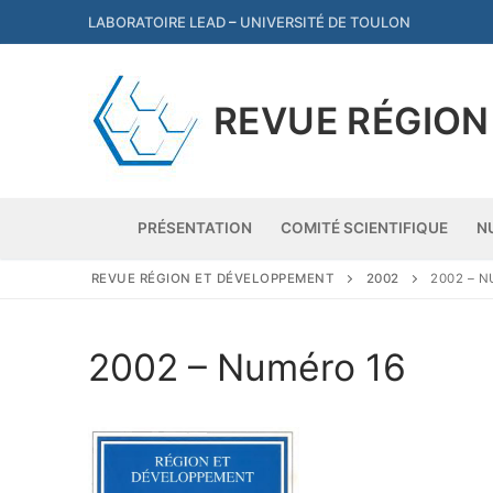
Aller
LABORATOIRE LEAD
–
UNIVERSITÉ DE TOULON
au
contenu
REVUE RÉGION
PRÉSENTATION
COMITÉ SCIENTIFIQUE
N
REVUE RÉGION ET DÉVELOPPEMENT
2002
2002 – 
Présentation
2002 – Numéro 16
Comité scientifiq
Numéros par ann