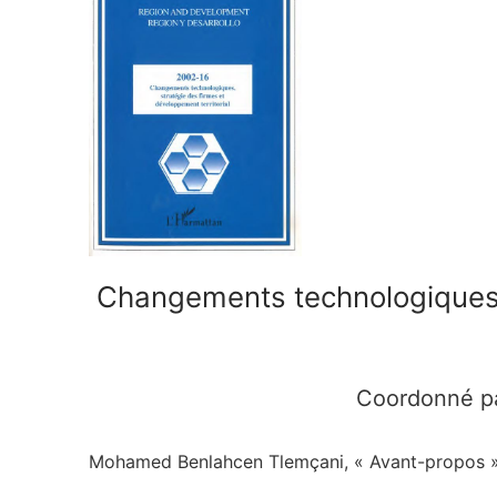
Propositions de p
Bulletin d’abonne
Contacts
Rechercher
:
Changements technologiques,
Coordonné p
Mohamed Benlahcen Tlemçani, « Avant-propos 