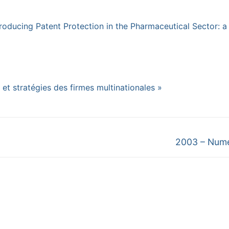
troducing Patent Protection in the Pharmaceutical Sector: a 
t stratégies des firmes multinationales »
Next
2003 – Numé
post: