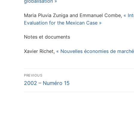
globalisation »
Maria Pluvia Zuniga and Emmanuel Combe,
« In
Evaluation for the Mexican Case »
Notes et documents
Xavier Richet,
« Nouvelles économies de marché e
Navigation
PREVIOUS
Previous
de
2002 – Numéro 15
post:
l’article